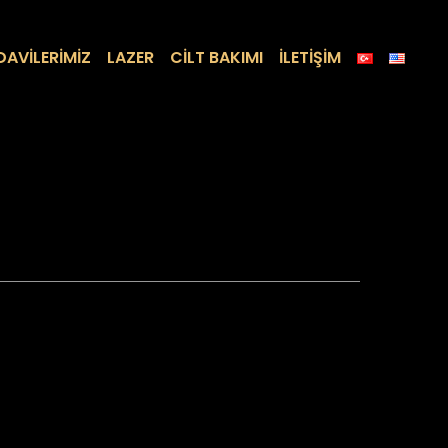
DAVİLERİMİZ
LAZER
CİLT BAKIMI
İLETİŞİM
Sonraki Yazı
→