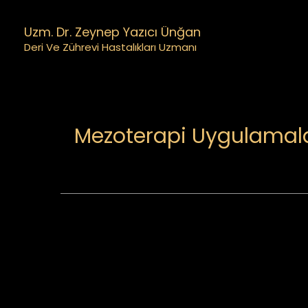
İçeriğe
Post
Uzm. Dr. Zeynep Yazıcı Ünğan
atla
navigation
Deri Ve Zührevi Hastalıkları Uzmanı
Mezoterapi Uygulamala
/
Tedavilerimiz
/ Yazan
drzynpdr
←
Önceki Yazı