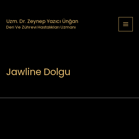
İçeriğe
Post
Mai
atla
navigation
Me
Uzm. Dr. Zeynep Yazıcı Ünğan
Deri Ve Zührevi Hastalıkları Uzmanı
Jawline Dolgu
/
Dolgu Uygulamaları
/ Yazan
drzynpdr
←
Önceki Yazı
Sonraki Yazı
→