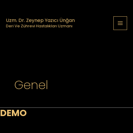
İçeriğe
Mai
atla
Me
Uzm. Dr. Zeynep Yazıcı Ünğan
Deri Ve Zührevi Hastalıkları Uzmanı
Genel
DEMO
DEMO
Genel
/ Yazan
drzynpdr